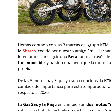
Hemos contado con las 3 marcas del grupo KTM.
la
Sherco
, cedida por nuestro amigo Emili Herná
Intentamos conseguir una
Beta
tanto a través de
fue imposible
, y ha sido una pena que la moto i
prueba.
De las 5 motos hay 3 que ya son conocidas, la
KTM
cambios de importancia para esta temporada. Ta
respecto al 2020.
La
GasGas y la Rieju
en cambio son
dos motos “
sabréis ha habido un baile de cartas en el que G