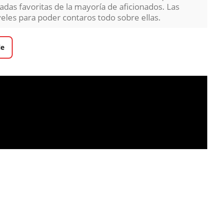
radas favoritas de la mayoría de aficionados. Las
eles para poder contaros todo sobre ellas.
le