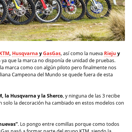
KTM
,
Husqvarna
y
GasGas
, así como la nueva
Rieju
y
n ya que la marca no disponía de unidad de pruebas.
 la marca como con algún piloto pero finalmente nos
taliana Campeona del Mundo se quede fuera de esta
, la Husqvarna y la Sherco
, y ninguna de las 3 recibe
n solo la decoración ha cambiado en estos modelos con
nuevas”
. Lo pongo entre comillas porque como todos
asGas pasó a formar parte del grupo KTM, siendo la