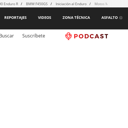
0 Enduro R
BMW F450GS
Iniciación al Enduro
Motos MX para emp
REPORTAJES
VIDEOS
ZONA TÉCNICA
ASFALTO
Buscar
Suscríbete