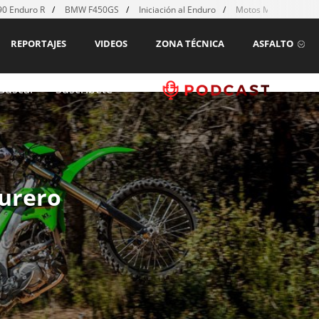
0 Enduro R
BMW F450GS
Iniciación al Enduro
Motos MX para emp
REPORTAJES
VIDEOS
ZONA TÉCNICA
ASFALTO
Buscar
Suscríbete
durero