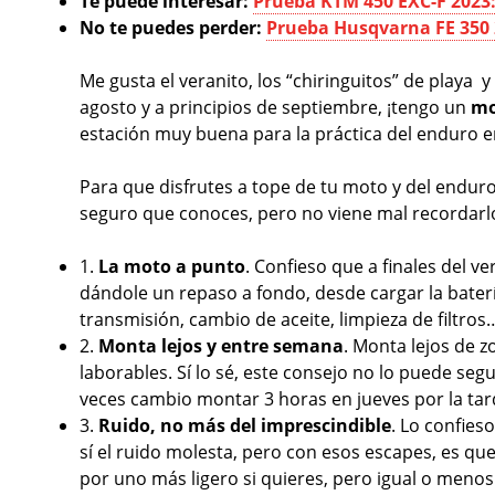
Te puede interesar:
Prueba KTM 450 EXC-F 2023:
No te puedes perder:
Prueba Husqvarna FE 350 
Me gusta el veranito, los “chiringuitos” de playa 
agosto y a principios de septiembre, ¡tengo un
mo
estación muy buena para la práctica del enduro en
Para que disfrutes a tope de tu moto y del endur
seguro que conoces, pero no viene mal recordar
1.
La moto a punto
. Confieso que a finales del 
dándole un repaso a fondo, desde cargar la batería
transmisión, cambio de aceite, limpieza de filtros
2.
Monta lejos y entre semana
. Monta lejos de z
laborables. Sí lo sé, este consejo no lo puede seg
veces cambio montar 3 horas en jueves por la ta
3.
Ruido, no más del imprescindible
. Lo confies
sí el ruido molesta, pero con esos escapes, es que
por uno más ligero si quieres, pero igual o menos