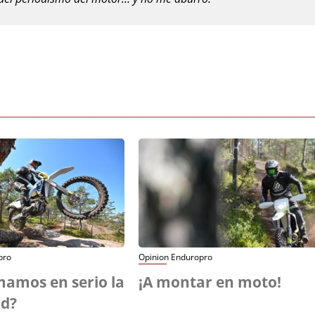
pro
Opinion Enduropro
amos en serio la
¡A montar en moto!
ad?