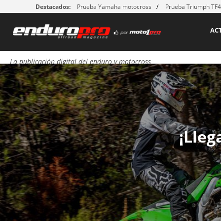
Destacados:
Prueba Yamaha motocross
Prueba Triumph TF
AC
La publicación digital del enduro y motocross
ma
¡Lleg