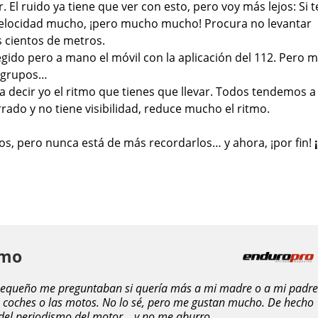
. El ruido ya tiene que ver con esto, pero voy más lejos: Si t
la velocidad mucho, ¡pero mucho mucho! Procura no levantar
 cientos de metros.
egido pero a mano el móvil con la aplicación del 112. Pero m
s grupos…
 a decir yo el ritmo que tienes que llevar. Todos tendemos a 
rrado y no tiene visibilidad, reduce mucho el ritmo.
s, pero nunca está de más recordarlos… y ahora, ¡por fin!
amo
 pequeño me preguntaban si quería más a mi madre o a mi padre
 coches o las motos. No lo sé, pero me gustan mucho. De hecho
o del periodismo del motor… y no me aburro.