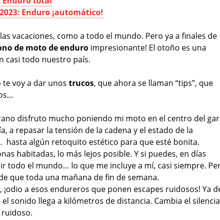
 Enduro total
2023: Enduro ¡automático!
y las vacaciones, como a todo el mundo. Pero ya a finales de
no de moto de enduro
impresionante! El otoño es una
 casi todo nuestro país.
o te voy a dar unos
trucos
, que ahora se llaman “tips”, que
los…
verano disfruto mucho poniendo mi moto en el centro del gar
, a repasar la tensión de la cadena y el estado de la
… hasta algún retoquito estético para que esté bonita.
onas habitadas, lo más lejos posible. Y si puedes, en días
uir todo el mundo… lo que me incluye a mí, casi siempre. Pe
rde que toda una mañana de fin de semana.
o, ¡odio a esos endureros que ponen escapes ruidosos! Ya d
 el sonido llega a kilómetros de distancia. Cambia el silenci
 ruidoso.