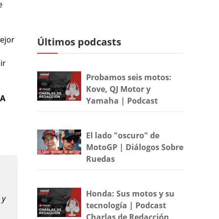
e
ejor
Últimos podcasts
ir
Probamos seis motos:
Kove, QJ Motor y
¡A
Yamaha | Podcast
El lado "oscuro" de
MotoGP | Diálogos Sobre
Ruedas
Honda: Sus motos y su
 y
tecnología | Podcast
Charlas de Redacción