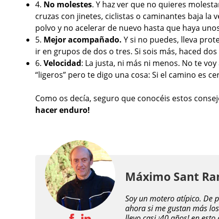
4.
No molestes
. Y haz ver que no quieres molestar
cruzas con jinetes, ciclistas o caminantes baja 
polvo y no acelerar de nuevo hasta que haya unos
5.
Mejor acompañado.
Y si no puedes, lleva prot
ir en grupos de dos o tres. Si sois más, haced do
6.
Velocidad
: La justa, ni más ni menos. No te voy
“ligeros” pero te digo una cosa: Si el camino es ce
Como os decía, seguro que conocéis estos consejo
hacer enduro!
Máximo Sant R
Soy un motero atípico. De
ahora si me gustan más los
llevo casi ¡40 años! en est