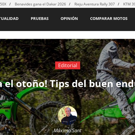
450X
Benavides gana el Dakar 2026
Rieju Aventura Rally 307
KTM 39
TUALIDAD
PRUEBAS
OPINIÓN
COMPARAR MOTOS
Editorial
a el otoño! Tips del buen en
Máximo Sant