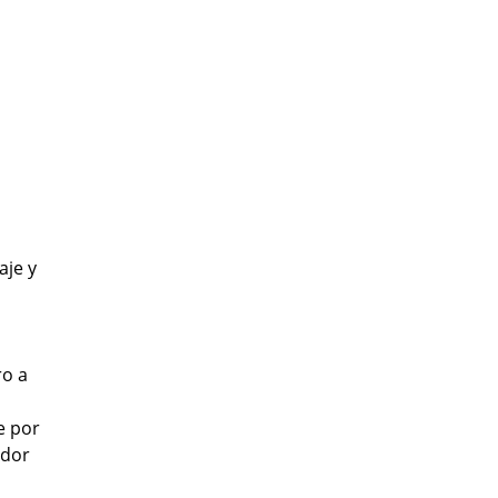
aje y
ro a
e por
ador