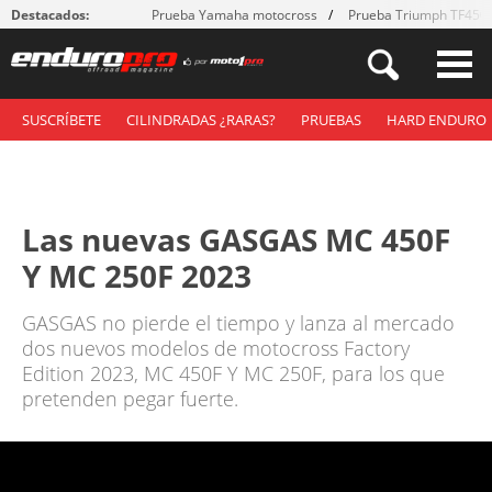
Destacados:
Prueba Yamaha motocross
Prueba Triumph TF450
SUSCRÍBETE
CILINDRADAS ¿RARAS?
PRUEBAS
HARD ENDURO
Las nuevas GASGAS MC 450F
Y MC 250F 2023
GASGAS no pierde el tiempo y lanza al mercado
dos nuevos modelos de motocross Factory
Edition 2023, MC 450F Y MC 250F, para los que
pretenden pegar fuerte.