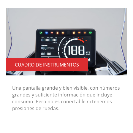
CUADRO DE INSTRUMENTOS
Una pantalla grande y bien visible, con números
grandes y suficiente información que incluye
consumo. Pero no es conectable ni tenemos
presiones de ruedas.