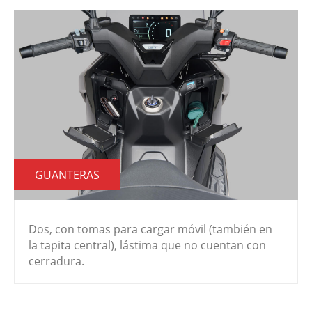
GUANTERAS
Dos, con tomas para cargar móvil (también en
la tapita central), lástima que no cuentan con
cerradura.