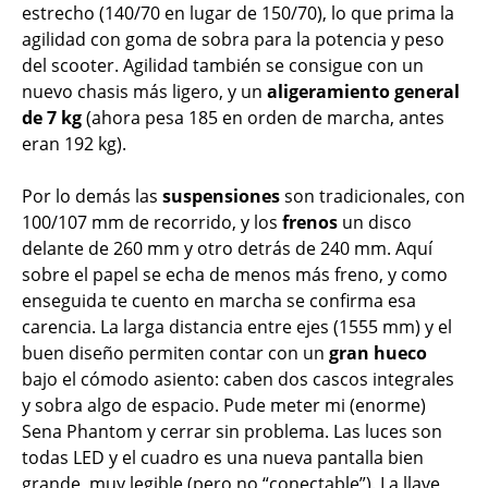
estrecho (140/70 en lugar de 150/70), lo que prima la
agilidad con goma de sobra para la potencia y peso
del scooter. Agilidad también se consigue con un
nuevo chasis más ligero, y un
aligeramiento general
de 7 kg
(ahora pesa 185 en orden de marcha, antes
eran 192 kg).
Por lo demás las
suspensiones
son tradicionales, con
100/107 mm de recorrido, y los
frenos
un disco
delante de 260 mm y otro detrás de 240 mm. Aquí
sobre el papel se echa de menos más freno, y como
enseguida te cuento en marcha se confirma esa
carencia. La larga distancia entre ejes (1555 mm) y el
buen diseño permiten contar con un
gran hueco
bajo el cómodo asiento: caben dos cascos integrales
y sobra algo de espacio. Pude meter mi (enorme)
Sena Phantom y cerrar sin problema. Las luces son
todas LED y el cuadro es una nueva pantalla bien
grande, muy legible (pero no “conectable”). La llave