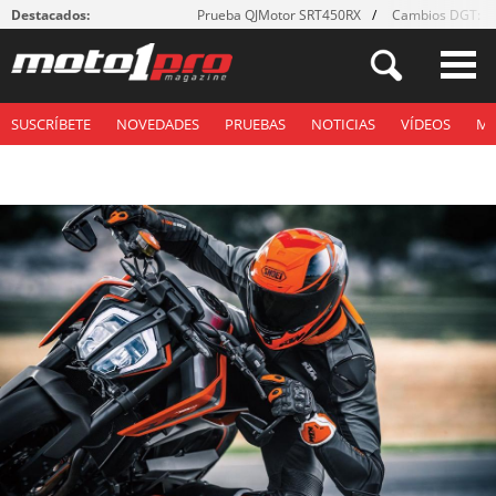
Destacados:
Prueba QJMotor SRT450RX
Cambios DGT: ¡g
SUSCRÍBETE
NOVEDADES
PRUEBAS
NOTICIAS
VÍDEOS
M