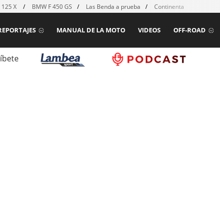
 125 X
BMW F 450 GS
Las Benda a prueba
Continental TKC80 mk2
REPORTAJES
MANUAL DE LA MOTO
VIDEOS
OFF-ROAD
íbete