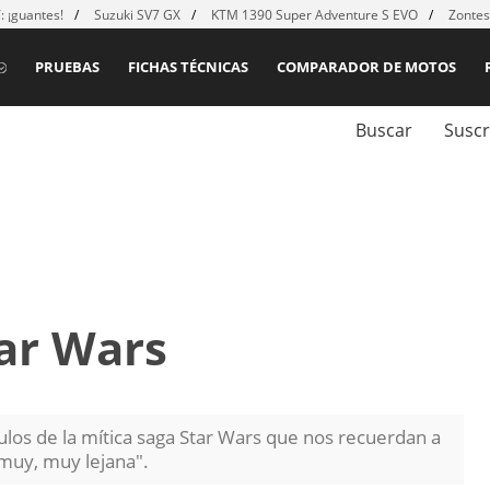
 ¡guantes!
Suzuki SV7 GX
KTM 1390 Super Adventure S EVO
Zontes
PRUEBAS
FICHAS TÉCNICAS
COMPARADOR DE MOTOS
Buscar
Suscr
ar Wars
los de la mítica saga Star Wars que nos recuerdan a
 muy, muy lejana".