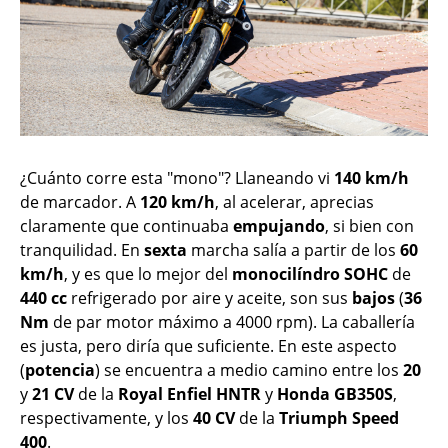
¿Cuánto corre esta "mono"? Llaneando vi
140 km/h
de marcador. A
120 km/h
, al acelerar, aprecias
claramente que continuaba
empujando
, si bien con
tranquilidad. En
sexta
marcha salía a partir de los
60
km/h
, y es que lo mejor del
monocilíndro
SOHC
de
440 cc
refrigerado por aire y aceite, son sus
bajos
(
36
Nm
de par motor máximo a 4000 rpm). La caballería
es justa, pero diría que suficiente. En este aspecto
(
potencia
) se encuentra a medio camino entre los
20
y
21
CV
de la
Royal Enfiel HNTR
y
Honda GB350S
,
respectivamente, y los
40 CV
de la
Triumph Speed
400
.