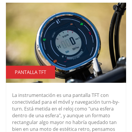
PANTALLA TFT
La instrumentación es una pantalla TFT con
conectividad para el móvil y navegación turn-by-
turn. Está metida en el reloj como "una esfera
dentro de una esfera", y aunque un formato
rectangular algo mayor no habría quedado tan
bien en una moto de estética retro, pensamos