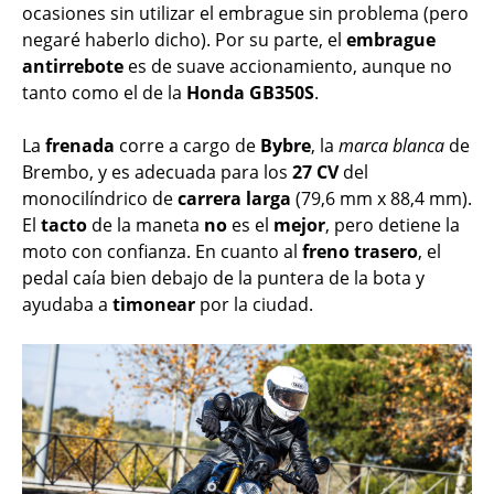
ocasiones sin utilizar el embrague sin problema (pero
negaré haberlo dicho). Por su parte, el
embrague
antirrebote
es de suave accionamiento, aunque no
tanto como el de la
Honda GB350S
.
La
frenada
corre a cargo de
Bybre
, la
marca blanca
de
Brembo, y es adecuada para los
27 CV
del
monocilíndrico de
carrera
larga
(79,6 mm x 88,4 mm).
El
tacto
de la maneta
no
es el
mejor
, pero detiene la
moto con confianza. En cuanto al
freno
trasero
, el
pedal caía bien debajo de la puntera de la bota y
ayudaba a
timonear
por la ciudad.