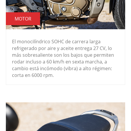
MOTOR
El monocilíndrico SOHC de carrera larga
refrigerado por aire y aceite entrega 27 CV, lo
más sobresaliente son los bajos que permiten
rodar incluso a 60 km/h en sexta marcha, a
cambio está incómodo (vibra) a alto régimen:
corta en 6000 rpm.