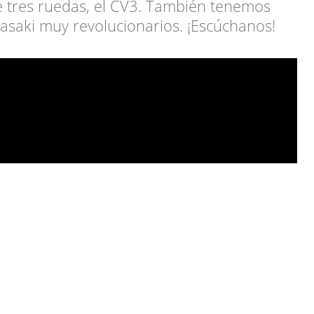
tres ruedas, el CV3. También tenemos
asaki muy revolucionarios. ¡Escúchanos!