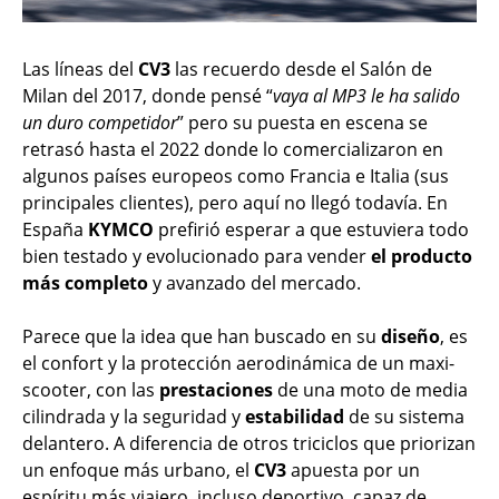
Las líneas del
CV3
las recuerdo desde el Salón de
Milan del 2017, donde pensé “
vaya al MP3 le ha salido
un duro competidor
” pero su puesta en escena se
retrasó hasta el 2022 donde lo comercializaron en
algunos países europeos como Francia e Italia (sus
principales clientes), pero aquí no llegó todavía. En
España
KYMCO
prefirió esperar a que estuviera todo
bien testado y evolucionado para vender
el producto
más completo
y avanzado del mercado.
Parece que la idea que han buscado en su
diseño
, es
el confort y la protección aerodinámica de un maxi-
scooter, con las
prestaciones
de una moto de media
cilindrada y la seguridad y
estabilidad
de su sistema
delantero. A diferencia de otros triciclos que priorizan
un enfoque más urbano, el
CV3
apuesta por un
espíritu más viajero, incluso deportivo, capaz de