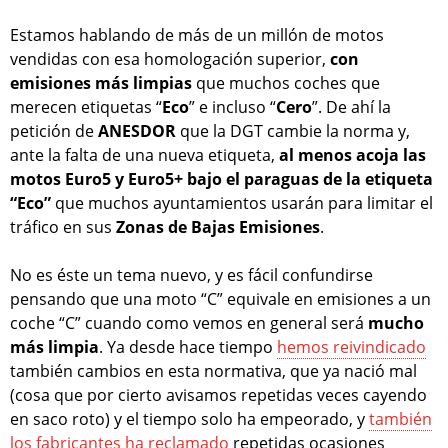
Estamos hablando de más de un millón de motos
vendidas con esa homologación superior,
con
emisiones más limpias
que muchos coches que
merecen etiquetas “
Eco
” e incluso “
Cero
”. De ahí la
petición de
ANESDOR
que la DGT cambie la norma y,
ante la falta de una nueva etiqueta,
al menos acoja las
motos Euro5 y Euro5+ bajo el paraguas de la etiqueta
“Eco”
que muchos ayuntamientos usarán para limitar el
tráfico en sus
Zonas de Bajas Emisiones
.
No es éste un tema nuevo, y es fácil confundirse
pensando que una moto “C” equivale en emisiones a un
coche “C” cuando como vemos en general será
mucho
más limpia
. Ya desde hace tiempo
hemos reivindicado
también cambios en esta normativa, que ya nació mal
(cosa que por cierto avisamos repetidas veces cayendo
en saco roto) y el tiempo solo ha empeorado, y
también
los fabricantes ha reclamado
repetidas ocasiones