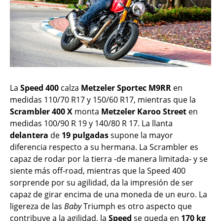
La
Speed 400
calza
Metzeler Sportec M9RR
en
medidas 110/70 R17 y 150/60 R17, mientras que la
Scrambler 400 X
monta
Metzeler Karoo Street
en
medidas 100/90 R 19 y 140/80 R 17. La llanta
delantera
de
19 pulgadas
supone la mayor
diferencia respecto a su hermana. La Scrambler es
capaz de rodar por la tierra -de manera limitada- y se
siente más off-road, mientras que la Speed 400
sorprende por su agilidad, da la impresión de ser
capaz de girar encima de una moneda de un euro. La
ligereza de las
Baby
Triumph es otro aspecto que
contribuye a la agilidad, la
Speed
se queda en
170 kg