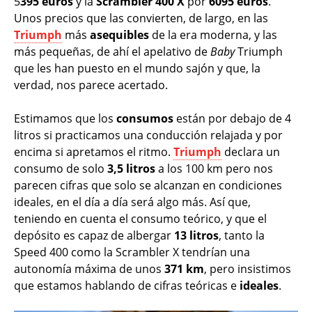
5
395 euros
y la
Scrambler 400 X
por
6095 euros
.
Unos precios que las convierten, de largo, en las
Triumph
más
asequibles
de la era moderna, y las
más pequeñas, de ahí el apelativo de
Baby
Triumph
que les han puesto en el mundo sajón y que, la
verdad, nos parece acertado.
Estimamos que los
consumos
están por debajo de 4
litros si practicamos una conducción relajada y por
encima si apretamos el ritmo.
Triumph
declara un
consumo de solo
3,5 litros
a los 100 km pero nos
parecen cifras que solo se alcanzan en condiciones
ideales, en el día a día será algo más. Así que,
teniendo en cuenta el consumo teórico, y que el
depósito es capaz de albergar
13 litros
, tanto la
Speed 400 como la Scrambler X tendrían una
autonomía máxima de unos
371 km
, pero insistimos
que estamos hablando de cifras teóricas e
ideales
.