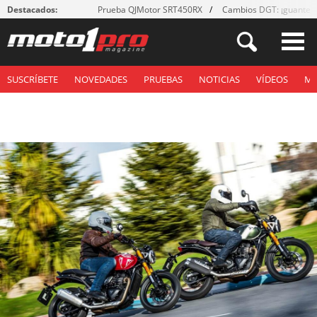
Destacados:
Prueba QJMotor SRT450RX
Cambios DGT: ¡guantes
SUSCRÍBETE
NOVEDADES
PRUEBAS
NOTICIAS
VÍDEOS
M