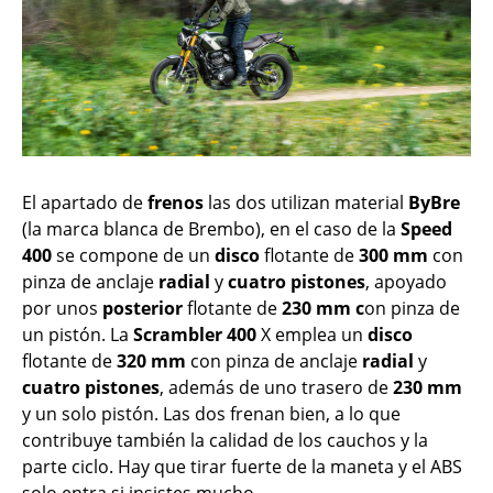
El apartado de
frenos
las dos utilizan material
ByBre
(la marca blanca de Brembo), en el caso de la
Speed
400
se compone de un
disco
flotante de
300 mm
con
pinza de anclaje
radial
y
cuatro pistones
, apoyado
por unos
posterior
flotante de
230 mm c
on pinza de
un pistón. La
Scrambler 400
X emplea un
disco
flotante de
320 mm
con pinza de anclaje
radial
y
cuatro pistones
, además de uno trasero de
230 mm
y un solo pistón. Las dos frenan bien, a lo que
contribuye también la calidad de los cauchos y la
parte ciclo. Hay que tirar fuerte de la maneta y el ABS
solo entra si insistes mucho.