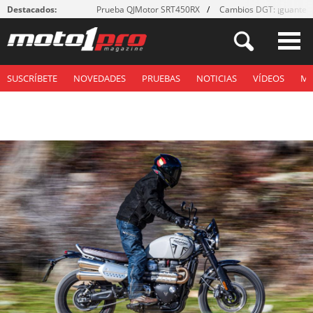
Destacados:
Prueba QJMotor SRT450RX
Cambios DGT: ¡guantes
SUSCRÍBETE
NOVEDADES
PRUEBAS
NOTICIAS
VÍDEOS
M