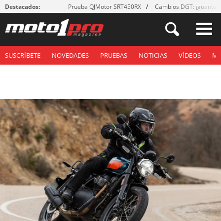
Destacados:
Prueba QJMotor SRT450RX
Cambios DGT: ¡guantes
SUSCRÍBETE
NOVEDADES
PRUEBAS
NOTICIAS
VÍDEOS
M