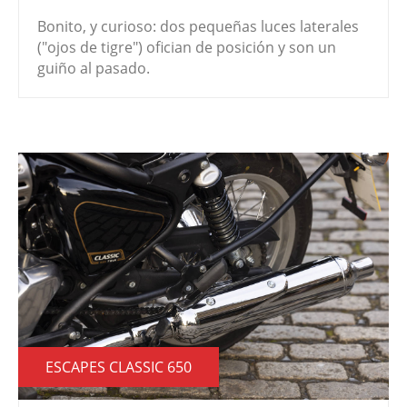
Bonito, y curioso: dos pequeñas luces laterales
("ojos de tigre") ofician de posición y son un
guiño al pasado.
ESCAPES CLASSIC 650