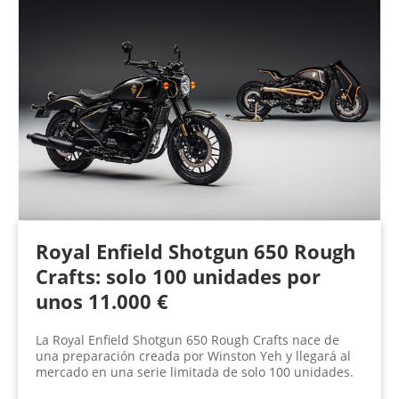
P
á
g
i
n
a
s
Royal Enfield Shotgun 650 Rough
Crafts: solo 100 unidades por
unos 11.000 €
La Royal Enfield Shotgun 650 Rough Crafts nace de
una preparación creada por Winston Yeh y llegará al
mercado en una serie limitada de solo 100 unidades.