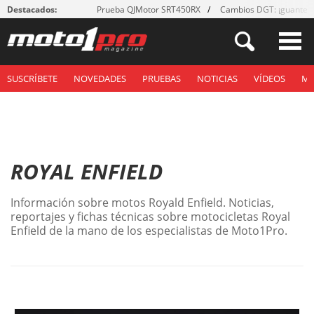
Destacados:
Prueba QJMotor SRT450RX
Cambios DGT: ¡guantes
SUSCRÍBETE
NOVEDADES
PRUEBAS
NOTICIAS
VÍDEOS
M
ROYAL ENFIELD
Información sobre motos Royald Enfield. Noticias,
reportajes y fichas técnicas sobre motocicletas Royal
Enfield de la mano de los especialistas de Moto1Pro.