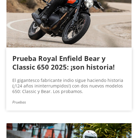
n
a
s
Prueba Royal Enfield Bear y
Classic 650 2025: ¡son historia!
El gigantesco fabricante indio sigue haciendo historia
(¡124 años ininterrumpidos!) con dos nuevos modelos
650: Classic y Bear. Los probamos.
Pruebas