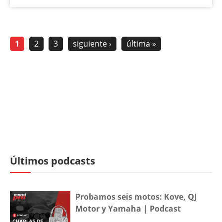
1
2
3
siguiente ›
última »
Últimos podcasts
Probamos seis motos: Kove, QJ
Motor y Yamaha | Podcast