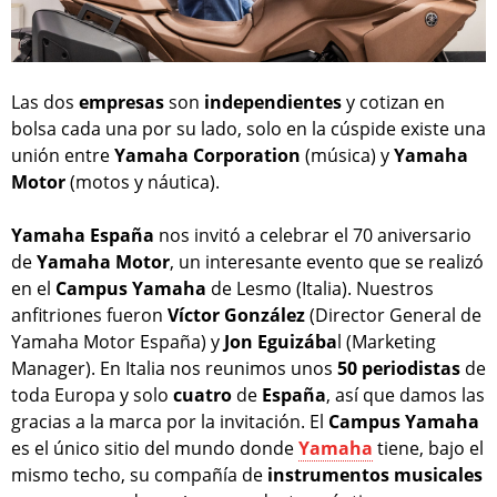
Las dos
empresas
son
independientes
y cotizan en
bolsa cada una por su lado, solo en la cúspide existe una
unión entre
Yamaha Corporation
(música) y
Yamaha
Motor
(motos y náutica).
Yamaha España
nos invitó a celebrar el 70 aniversario
de
Yamaha Motor
, un interesante evento que se realizó
en el
Campus Yamaha
de Lesmo (Italia). Nuestros
anfitriones fueron
Víctor González
(Director General de
Yamaha Motor España) y
Jon Eguizába
l (Marketing
Manager). En Italia nos reunimos unos
50 periodistas
de
toda Europa y solo
cuatro
de
España
, así que damos las
gracias a la marca por la invitación. El
Campus Yamaha
es el único sitio del mundo donde
Yamaha
tiene, bajo el
mismo techo, su compañía de
instrumentos
musicales