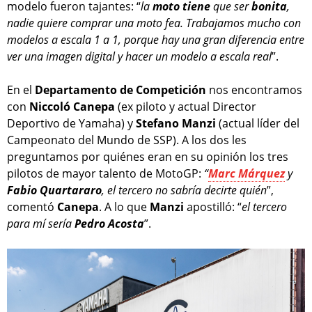
modelo fueron tajantes: “
la
moto
tiene
que ser
bonita
,
nadie quiere comprar una moto fea. Trabajamos mucho con
modelos a escala 1 a 1, porque hay una gran diferencia entre
ver una imagen digital y hacer un modelo a escala real
”.
En el
Departamento de Competición
nos encontramos
con
Niccoló Canepa
(ex piloto y actual Director
Deportivo de Yamaha) y
Stefano Manzi
(actual líder del
Campeonato del Mundo de SSP). A los dos les
preguntamos por quiénes eran en su opinión los tres
pilotos de mayor talento de MotoGP:
“
Marc Márquez
y
Fabio Quartararo
, el tercero no sabría decirte quién
”,
comentó
Canepa
. A lo que
Manzi
apostilló: “
el tercero
para mí sería
Pedro Acosta
”.