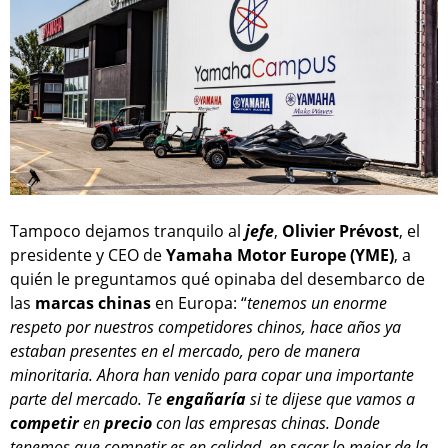
Tampoco dejamos tranquilo al
jefe
,
Olivier Prévost
, el
presidente y CEO de
Yamaha Motor Europe (YME)
, a
quién le preguntamos qué opinaba del desembarco de
las
marcas
chinas
en Europa: “
tenemos un enorme
respeto por nuestros competidores chinos, hace años ya
estaban presentes en el mercado, pero de manera
minoritaria. Ahora han venido para copar una importante
parte del mercado. Te
engañaría
si te dijese que vamos a
competir
en
precio
con las empresas chinas. Donde
tenemos que competir es en calidad, en sacar lo mejor de la