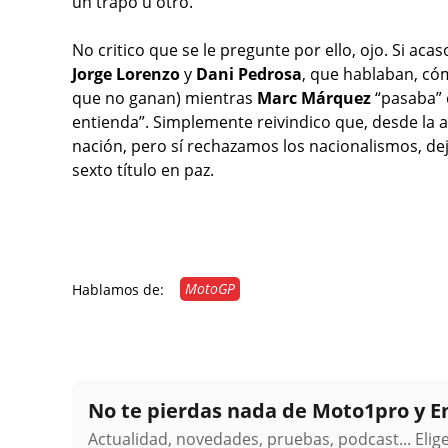
un trapo u otro.
No critico que se le pregunte por ello, ojo. Si ac
Jorge Lorenzo
y
Dani Pedrosa
, que hablaban, có
que no ganan) mientras
Marc Márquez
“pasaba” 
entienda”. Simplemente reivindico que, desde la 
nación, pero sí rechazamos los nacionalismos, 
sexto título en paz.
MotoGP
Hablamos de:
No te pierdas nada de Moto1pro y 
Actualidad, novedades, pruebas, podcast... Eli