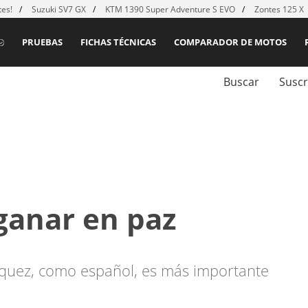
es!
Suzuki SV7 GX
KTM 1390 Super Adventure S EVO
Zontes 125 X
PRUEBAS
FICHAS TÉCNICAS
COMPARADOR DE MOTOS
Buscar
Suscr
ganar en paz
rquez, como español, es más importante