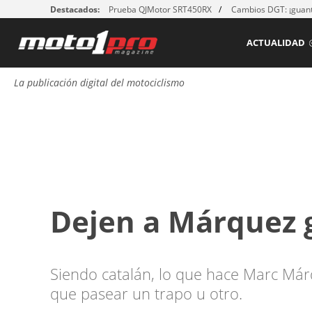
Destacados:
Prueba QJMotor SRT450RX
Cambios DGT: ¡guant
ACTUALIDAD
La publicación digital del motociclismo
Dejen a Márquez 
Siendo catalán, lo que hace Marc Má
que pasear un trapo u otro.