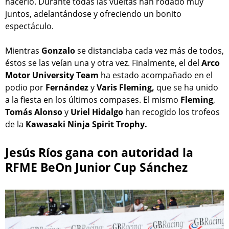
hacerlo. Durante todas las vueltas han rodado muy
juntos, adelantándose y ofreciendo un bonito
espectáculo.
Mientras
Gonzalo
se distanciaba cada vez más de todos,
éstos se las veían una y otra vez. Finalmente, el del
Arco
Motor University Team
ha estado acompañado en el
podio por
Fernández
y
Varis Fleming,
que se ha unido
a la fiesta en los últimos compases. El mismo
Fleming
,
Tomás Alonso
y
Uriel Hidalgo
han recogido los trofeos
de la
Kawasaki Ninja Spirit Trophy.
Jesús Ríos gana con autoridad la
RFME BeOn Junior Cup Sánchez