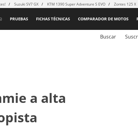
es!
Suzuki SV7 GX
KTM 1390 Super Adventure S EVO
Zontes 125 X
PRUEBAS
FICHAS TÉCNICAS
COMPARADOR DE MOTOS
Buscar
Suscr
mie a alta
opista