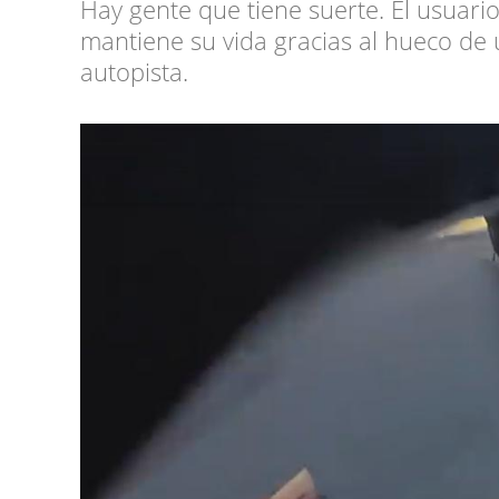
Hay gente que tiene suerte. El usuari
mantiene su vida gracias al hueco de
autopista.