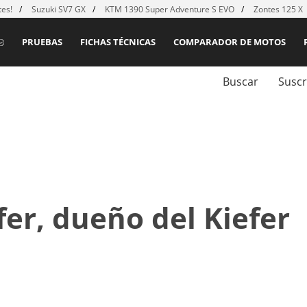
es!
Suzuki SV7 GX
KTM 1390 Super Adventure S EVO
Zontes 125 X
PRUEBAS
FICHAS TÉCNICAS
COMPARADOR DE MOTOS
Buscar
Suscr
fer, dueño del Kiefer