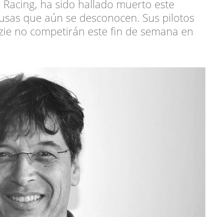
r Racing, ha sido hallado muerto este
ausas que aún se desconocen. Sus pilotos
ie no competirán este fin de semana en