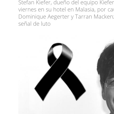
Stefan Kiefer, dueño del equipo Kiefe
viernes en su hotel en Malasia, por c
Dominique Aegerter y Tarran Mackenz
señal de luto