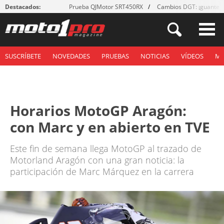
Destacados:
Prueba QJMotor SRT450RX
Cambios DGT: ¡guantes
SUSCRÍBETE
NOVEDADES
PRUEBAS
NOTICIAS
VÍDEOS
M
Horarios MotoGP Aragón:
con Marc y en abierto en TVE
Este fin de semana llega MotoGP al trazado de
Motorland Aragón con una gran noticia: la
participación de Marc Márquez en la carrera