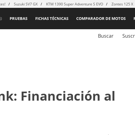
es!
Suzuki SV7 GX
KTM 1390 Super Adventure S EVO
Zontes 125 X
PRUEBAS
FICHAS TÉCNICAS
COMPARADOR DE MOTOS
Buscar
Suscr
k: Financiación al