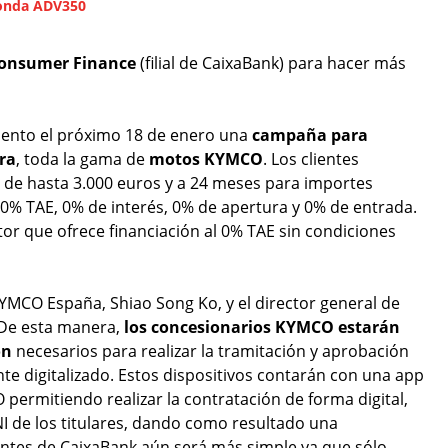
Honda ADV350
onsumer Finance
(filial de CaixaBank) para hacer más
ento el próximo 18 de enero una
campaña para
tra
, toda la gama de
motos KYMCO
. Los clientes
o de hasta 3.000 euros y a 24 meses para importes
 0% TAE, 0% de interés, 0% de apertura y 0% de entrada.
ctor que ofrece financiación al 0% TAE sin condiciones
KYMCO España, Shiao Song Ko, y el director general de
 De esta manera,
los concesionarios KYMCO estarán
ón
necesarios para realizar la tramitación y aprobación
nte digitalizado. Estos dispositivos contarán con una app
ermitiendo realizar la contratación de forma digital,
I de los titulares, dando como resultado una
lientes de CaixaBank aún será más simple ya que sólo