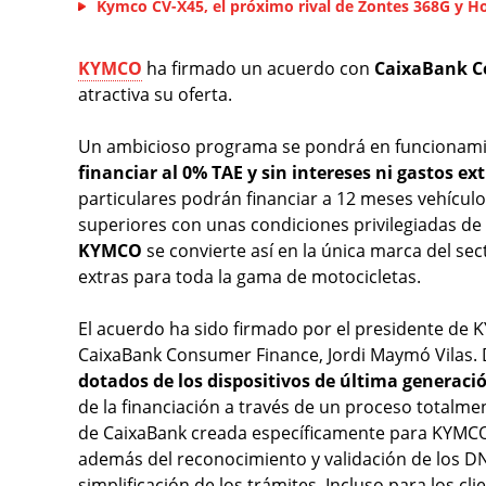
Kymco CV-X45, el próximo rival de Zontes 368G y 
KYMCO
ha firmado un acuerdo con
CaixaBank C
atractiva su oferta.
Un ambicioso programa se pondrá en funcionami
financiar al 0% TAE y sin intereses ni gastos ex
particulares podrán financiar a 12 meses vehícul
superiores con unas condiciones privilegiadas de
KYMCO
se convierte así en la única marca del se
extras para toda la gama de motocicletas.
El acuerdo ha sido firmado por el presidente de 
CaixaBank Consumer Finance, Jordi Maymó Vilas.
dotados de los dispositivos de última generaci
de la financiación a través de un proceso totalme
de CaixaBank creada específicamente para KYMCO p
además del reconocimiento y validación de los DN
simplificación de los trámites. Incluso para los c