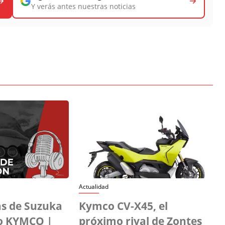
Y verás antes nuestras noticias
Actualidad
s de Suzuka
Kymco CV-X45, el
o KYMCO |
próximo rival de Zontes