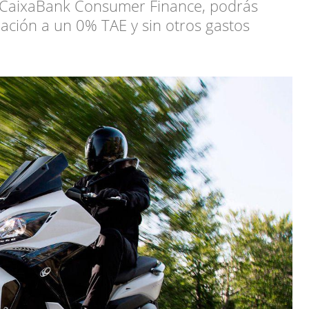
 CaixaBank Consumer Finance, podrás
iación a un 0% TAE y sin otros gastos