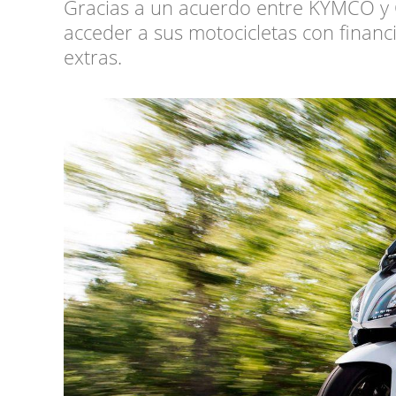
Gracias a un acuerdo entre KYMCO y
acceder a sus motocicletas con financ
extras.