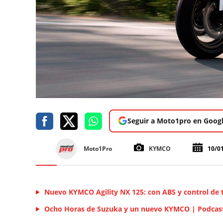
Seguir a Moto1pro en Goog
Moto1Pro
KYMCO
10/0
Nuevo KYMCO Agility NX 125: con ABS y control de 
Ocho Horas de Suzuka y un nuevo KYMCO | Podcast