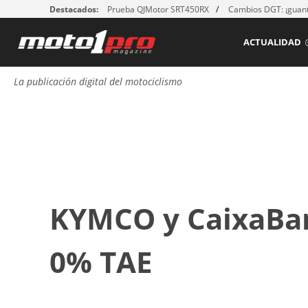
Destacados:
Prueba QJMotor SRT450RX
Cambios DGT: ¡guant
ACTUALIDAD
La publicación digital del motociclismo
KYMCO y CaixaBan
0% TAE