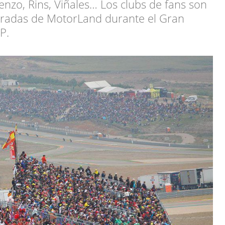
nzo, Rins, Viñales… Los clubs de fans son
 gradas de MotorLand durante el Gran
P.