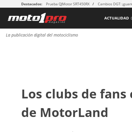
Destacados:
Prueba QJMotor SRT450RX
Cambios DGT: ¡guant
ACTUALIDAD
La publicación digital del motociclismo
Los clubs de fans
de MotorLand