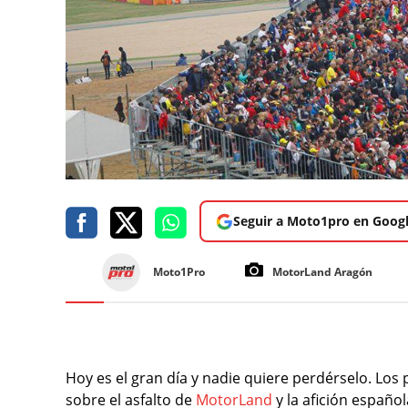
Seguir a Moto1pro en Goog
Moto1Pro
MotorLand Aragón
Hoy es el gran día y nadie quiere perdérselo. Los 
sobre el asfalto de
MotorLand
y la afición español