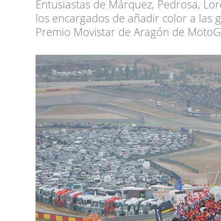
Entusiastas de Márquez, Pedrosa, Lore
los encargados de añadir color a las
Premio Movistar de Aragón de MotoG