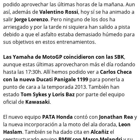
podido aprovechar las últimas horas de la mañana. Aun
así, además de
Valentino Rossi
, hoy sí se ha animado a
salir
Jorge Lorenzo
. Pero ninguno de los dos ha
arriesgado y por la tarde ni siquiera han salido a pista
debido a que el asfalto estaba demasiado húmedo para
sus objetivos en estos entrenamientos.
Las Yamaha de MotoGP coincidieron con las SBK
,
aunque estas últimas aprovecharon más el día rodando
hasta las 17:30h. Allí hemos podido ver a
Carlos Checa
con la nueva Ducati Panigale 1199
para ponerla a
punto de cara a la temporada 2013. También han
estado
Tom Sykes y Loris Baz
por parte del equipo
oficial de
Kawasaki
.
El nuevo equipo
PATA Honda
contó con
Jonathan Rea
y
la nueva incorporación a la moto del ala dorada,
Leon
Haslam
. También se ha dado cita en
Alcañiz
el
reestructurado equipo
BMW con Marco Melandri
y su