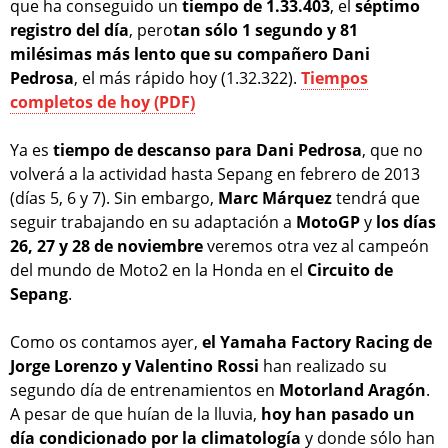
que ha conseguido un
tiempo de 1.33.403
, el
séptimo
registro del día
, pero
tan sólo 1 segundo y 81
milésimas más lento que su compañero Dani
Pedrosa
, el más rápido hoy (1.32.322).
Tiempos
completos de hoy (PDF)
Ya es
tiempo de descanso para Dani Pedrosa
, que no
volverá a la actividad hasta Sepang en febrero de 2013
(días 5, 6 y 7). Sin embargo,
Marc Márquez
tendrá que
seguir trabajando en su adaptación a
MotoGP
y
los días
26, 27 y 28 de noviembre
veremos otra vez al campeón
del mundo de Moto2 en la Honda en el
Circuito de
Sepang
.
Como os contamos ayer,
el Yamaha Factory Racing de
Jorge Lorenzo y Valentino Rossi
han realizado su
segundo día de entrenamientos en
Motorland Aragón
.
A pesar de que huían de la lluvia,
hoy han pasado un
día condicionado por la climatología
y donde sólo han