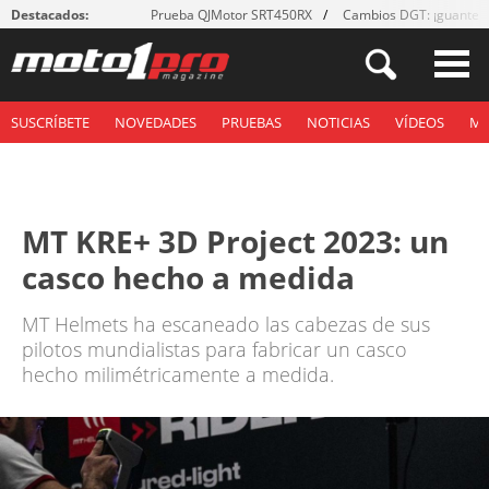
Destacados:
Prueba QJMotor SRT450RX
Cambios DGT: ¡guantes
SUSCRÍBETE
NOVEDADES
PRUEBAS
NOTICIAS
VÍDEOS
M
MT KRE+ 3D Project 2023: un
casco hecho a medida
MT Helmets ha escaneado las cabezas de sus
pilotos mundialistas para fabricar un casco
hecho milimétricamente a medida.