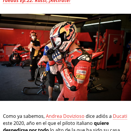
ruedas Ep.22: Rossi, ¡Retírate!
Como ya sabemos,
Andrea Dovizioso
dice adiós a
Ducati
este 2020, año en el que el piloto italiano
quiere
despedirse por todo
lo alto de la que ha sido su casa