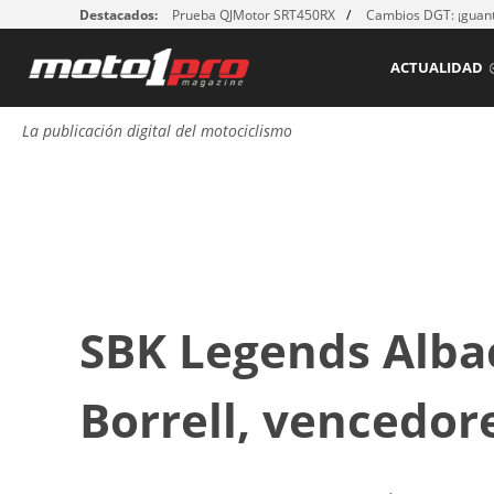
Destacados:
Prueba QJMotor SRT450RX
Cambios DGT: ¡guant
ACTUALIDAD
La publicación digital del motociclismo
SBK Legends Alba
Borrell, vencedor