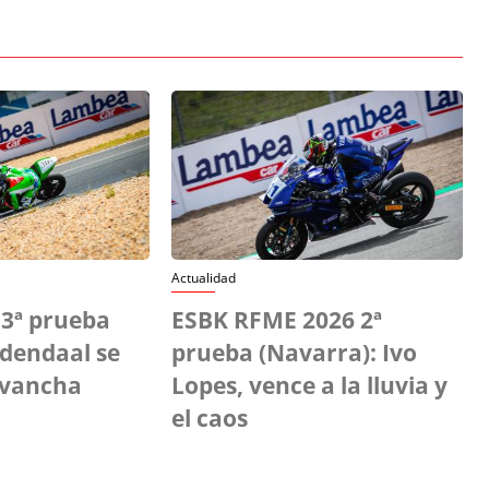
Actualidad
 3ª prueba
ESBK RFME 2026 2ª
 Odendaal se
prueba (Navarra): Ivo
evancha
Lopes, vence a la lluvia y
el caos