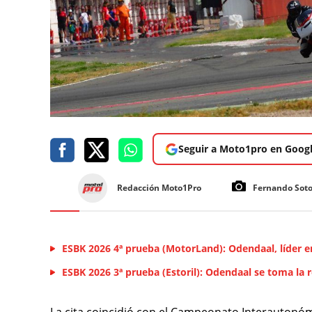
Seguir a Moto1pro en Goog
Redacción Moto1Pro
Fernando Sot
ESBK 2026 4ª prueba (MotorLand): Odendaal, líder 
ESBK 2026 3ª prueba (Estoril): Odendaal se toma la 