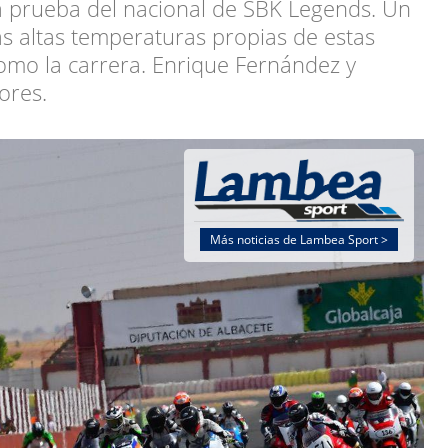
rta prueba del nacional de SBK Legends. Un
as altas temperaturas propias de estas
omo la carrera. Enrique Fernández y
ores.
Más noticias de Lambea Sport >