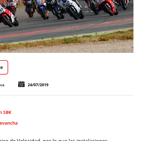
le
oca
24/07/2019
en SBK
revancha