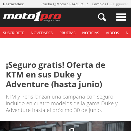
Destacados:
Prueba QJMotor SRT450RX
Cambios DGT: ¡guantes
SUSCRÍBETE
NOVEDADES
PRUEBAS
NOTICIAS
VÍDEOS
M
¡Seguro gratis! Oferta de
KTM en sus Duke y
Adventure (hasta junio)
KTM y Peris lanzan una campaña con seguro
incluido en cuatro modelos de la gama Duke y
Adventure hasta el próximo 30 de junio.