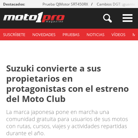
Destacados:
Prueba QJMotor SRT450RX
Cambios DGT: ¡guantes
SUSCRÍBETE
NOVEDADES
PRUEBAS
NOTICIAS
VÍDEOS
M
Suzuki convierte a sus
propietarios en
protagonistas con el estreno
del Moto Club
La marca japonesa pone en marcha una
comunidad gratuita para usuarios de sus motos
con rutas, cursos, viajes y actividades repartidas
durante el año.