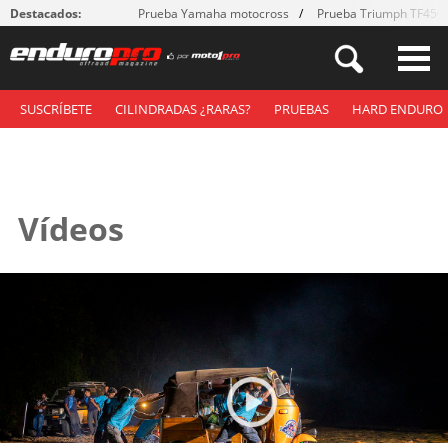
Destacados:
Prueba Yamaha motocross
Prueba Triumph TF450
SUSCRÍBETE
CILINDRADAS ¿RARAS?
PRUEBAS
HARD ENDURO
Vídeos
Páginas