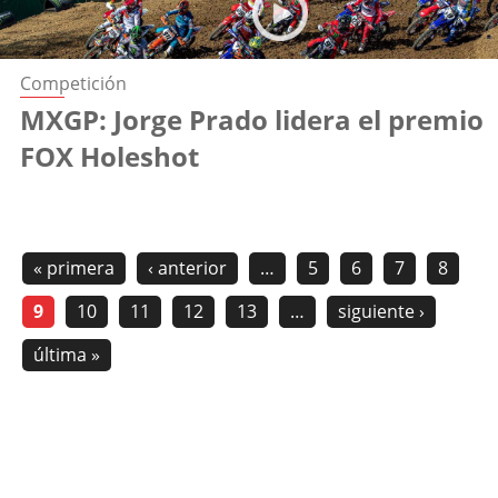
Competición
MXGP: Jorge Prado lidera el premio
FOX Holeshot
« primera
‹ anterior
…
5
6
7
8
9
10
11
12
13
…
siguiente ›
última »