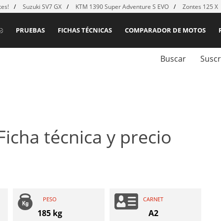
es!
Suzuki SV7 GX
KTM 1390 Super Adventure S EVO
Zontes 125 X
PRUEBAS
FICHAS TÉCNICAS
COMPARADOR DE MOTOS
Buscar
Suscr
Ficha técnica y precio
PESO
CARNET
185 kg
A2