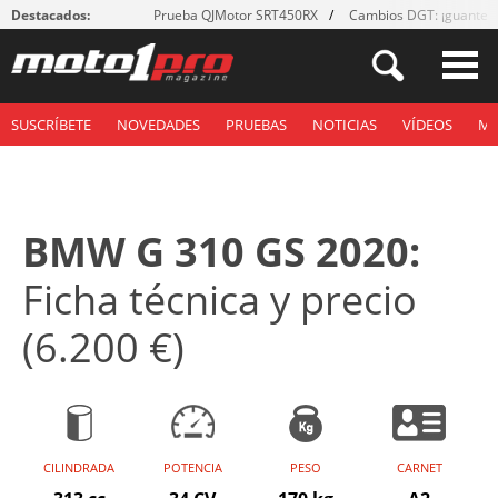
Destacados:
Prueba QJMotor SRT450RX
Cambios DGT: ¡guantes
SUSCRÍBETE
NOVEDADES
PRUEBAS
NOTICIAS
VÍDEOS
M
BMW G 310 GS 2020:
Ficha técnica y precio
(6.200 €)
CILINDRADA
POTENCIA
PESO
CARNET