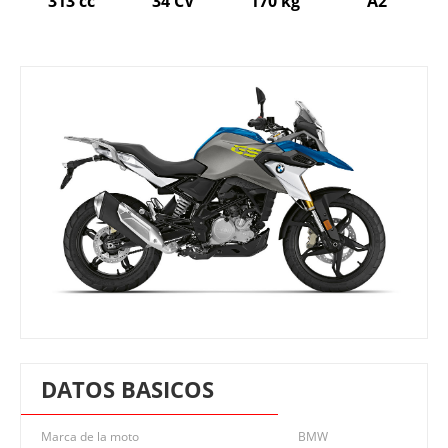
313 cc
34 CV
170 kg
A2
DATOS BASICOS
Marca de la moto
BMW