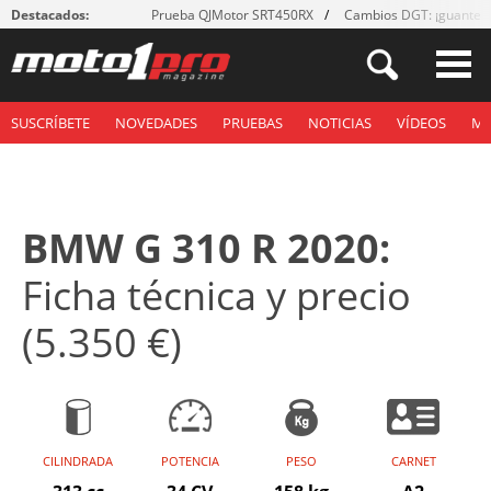
Destacados:
Prueba QJMotor SRT450RX
Cambios DGT: ¡guantes
SUSCRÍBETE
NOVEDADES
PRUEBAS
NOTICIAS
VÍDEOS
M
BMW G 310 R 2020:
Ficha técnica y precio
(5.350 €)
CILINDRADA
POTENCIA
PESO
CARNET