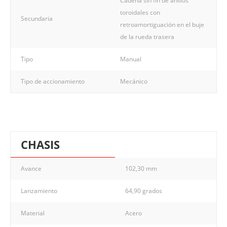
Cadena sin fin de anillos
toroidales con
Secundaria
retroamortiguación en el buje
de la rueda trasera
Tipo
Manual
Tipo de accionamiento
Mecánico
CHASIS
Avance
102,30 mm
Lanzamiento
64,90 grados
Material
Acero