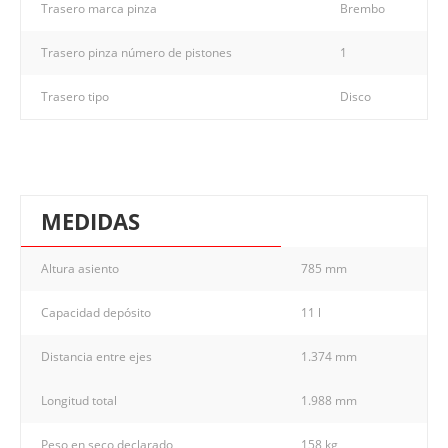
Trasero marca pinza
Brembo
Trasero pinza número de pistones
1
Trasero tipo
Disco
MEDIDAS
Altura asiento
785 mm
Capacidad depósito
11 l
Distancia entre ejes
1.374 mm
Longitud total
1.988 mm
Peso en seco declarado
158 kg