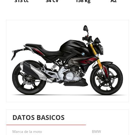
313 cc
34 CV
158 kg
A2
DATOS BASICOS
Marca de la moto
BMW