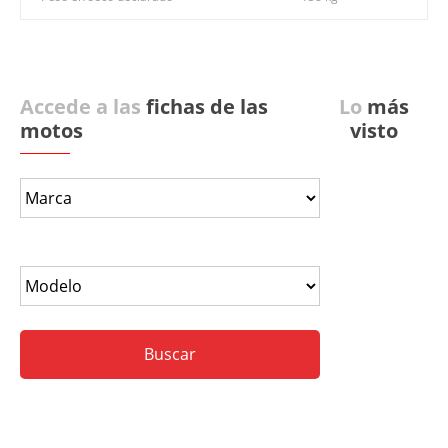
Accede a las
fichas de las
Lo
más
motos
visto