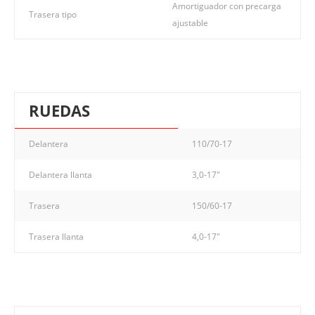
Amortiguador con precarga
Trasera tipo
ajustable
RUEDAS
Delantera
110/70-17
Delantera llanta
3,0-17"
Trasera
150/60-17
Trasera llanta
4,0-17"