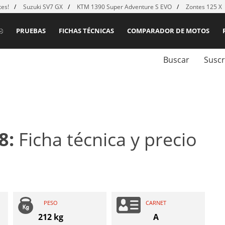
es!
Suzuki SV7 GX
KTM 1390 Super Adventure S EVO
Zontes 125 X
PRUEBAS
FICHAS TÉCNICAS
COMPARADOR DE MOTOS
Buscar
Suscr
8:
Ficha técnica y precio
PESO
CARNET
212 kg
A