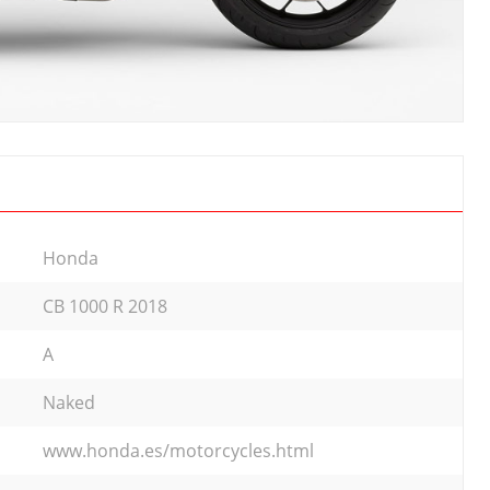
Honda
CB 1000 R 2018
A
Naked
www.honda.es/motorcycles.html