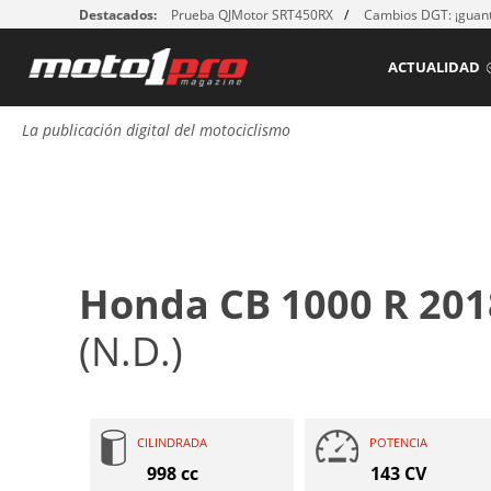
Destacados:
Prueba QJMotor SRT450RX
Cambios DGT: ¡guant
ACTUALIDAD
La publicación digital del motociclismo
Honda CB 1000 R 201
(N.D.)
CILINDRADA
POTENCIA
998 cc
143 CV