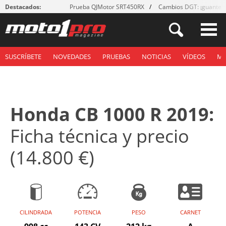
Destacados:
Prueba QJMotor SRT450RX
Cambios DGT: ¡guantes
SUSCRÍBETE
NOVEDADES
PRUEBAS
NOTICIAS
VÍDEOS
M
Honda CB 1000 R 2019:
Ficha técnica y precio
(14.800 €)
CILINDRADA
POTENCIA
PESO
CARNET