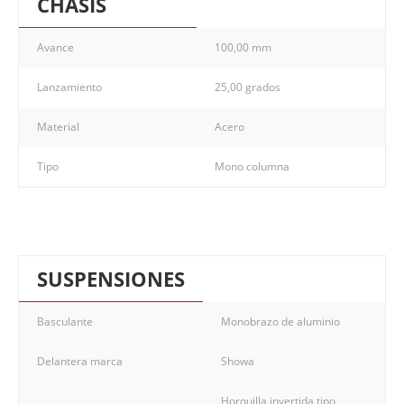
CHASIS
Avance
100,00 mm
Lanzamiento
25,00 grados
Material
Acero
Tipo
Mono columna
SUSPENSIONES
Basculante
Monobrazo de aluminio
Delantera marca
Showa
Horquilla invertida tipo