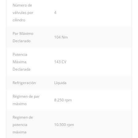
Número de
válvulas por
4
cilindro
Par Máximo
104 Nm
Declarado
Potencia
Máxima
143 CV
Declarada
Refrigeración
Líquida
Régimen de par
8.250 rpm
máximo
Regimen de
potencia
10.500 rpm
máxima