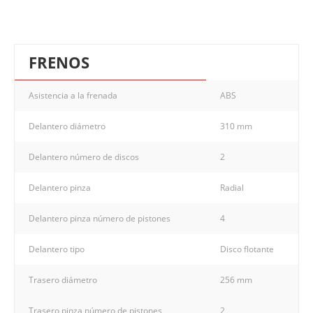
FRENOS
Asistencia a la frenada
ABS
Delantero diámetro
310 mm
Delantero número de discos
2
Delantero pinza
Radial
Delantero pinza número de pistones
4
Delantero tipo
Disco flotante
Trasero diámetro
256 mm
Trasero pinza número de pistones
2