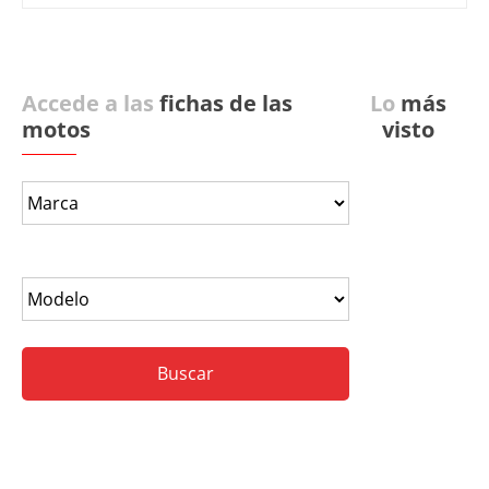
Accede a las
fichas de las
Lo
más
motos
visto