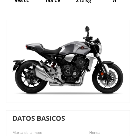
998 cc
143 CV
212 kg
A
DATOS BASICOS
Marca de la moto
Honda