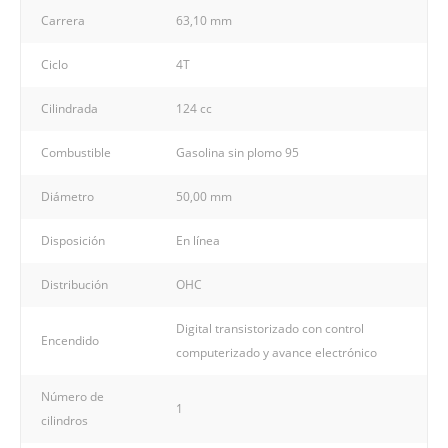
Carrera
63,10 mm
Ciclo
4T
Cilindrada
124 cc
Combustible
Gasolina sin plomo 95
Diámetro
50,00 mm
Disposición
En línea
Distribución
OHC
Digital transistorizado con control
Encendido
computerizado y avance electrónico
Número de
1
cilindros