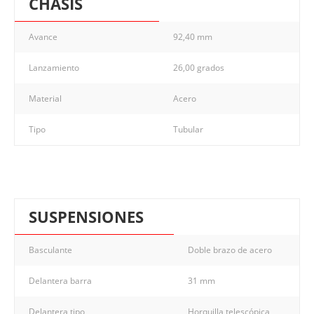
CHASIS
Avance
92,40 mm
Lanzamiento
26,00 grados
Material
Acero
Tipo
Tubular
SUSPENSIONES
Basculante
Doble brazo de acero
Delantera barra
31 mm
Delantera tipo
Horquilla telescópica