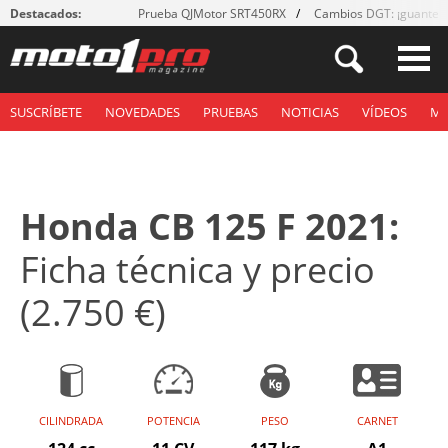
Destacados:
Prueba QJMotor SRT450RX
Cambios DGT: ¡guantes
SUSCRÍBETE
NOVEDADES
PRUEBAS
NOTICIAS
VÍDEOS
M
Honda CB 125 F 2021:
Ficha técnica y precio
(2.750 €)
CILINDRADA
POTENCIA
PESO
CARNET