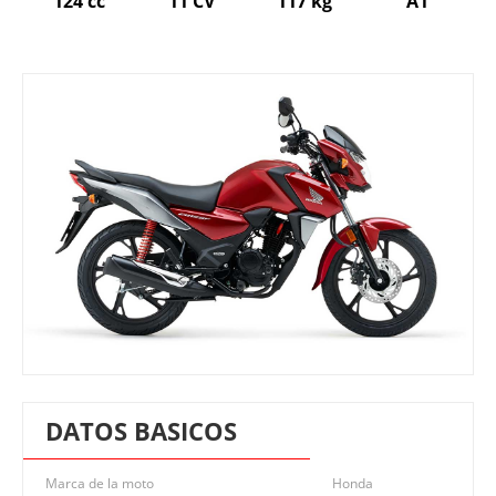
124 cc
11 CV
117 kg
A1
DATOS BASICOS
Marca de la moto
Honda