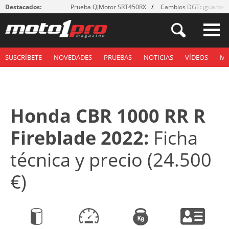
Destacados:
Prueba QJMotor SRT450RX
Cambios DGT: ¡guantes
SUSCRÍBETE
NOVEDADES
PRUEBAS
NOTICIAS
VÍDEOS
M
Honda CBR 1000 RR R
Fireblade 2022:
Ficha
técnica y precio (24.500
€)