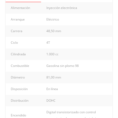
Alimentación
Inyección electrónica
Arranque
Eléctrico
Carrera
48,50 mm
Ciclo
4T
Cilindrada
1.000 cc
Combustible
Gasolina sin plomo 98
Diámetro
81,00 mm
Disposición
En línea
Distribución
DOHC
Digital transistorizado con control
Encendido