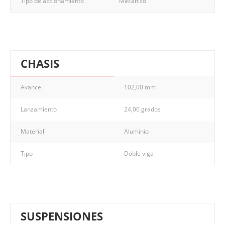
Tipo de accionamiento
Mecánico
CHASIS
Avance
102,00 mm
Lanzamiento
24,00 grados
Material
Aluminio
Tipo
Doble viga
SUSPENSIONES