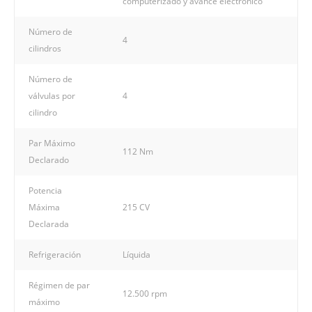
computerizado y avance electrónico
Número de
4
cilindros
Número de
válvulas por
4
cilindro
Par Máximo
112 Nm
Declarado
Potencia
Máxima
215 CV
Declarada
Refrigeración
Líquida
Régimen de par
12.500 rpm
máximo