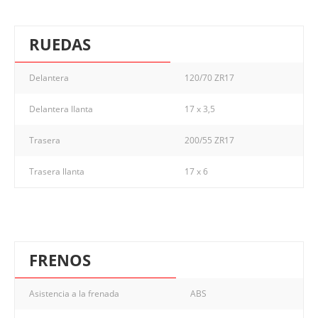
RUEDAS
Delantera
120/70 ZR17
Delantera llanta
17 x 3,5
Trasera
200/55 ZR17
Trasera llanta
17 x 6
FRENOS
Asistencia a la frenada
ABS