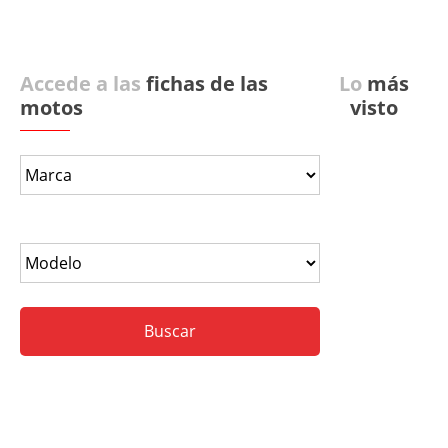
Accede a las
fichas de las
Lo
más
motos
visto