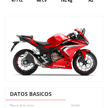
471 cc
46 CV
192 kg
A2
DATOS BASICOS
Marca de la moto
Honda