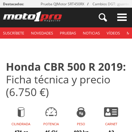
Destacados:
Prueba QJMotor SRT450RX
Cambios DGT: ¡guantes
SUSCRÍBETE
NOVEDADES
PRUEBAS
NOTICIAS
VÍDEOS
M
Honda CBR 500 R 2019:
Ficha técnica y precio
(6.750 €)
CILINDRADA
POTENCIA
PESO
CARNET