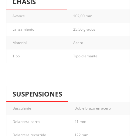
CHASIS
Avance
102,00 mm
Lanzamiento
25,50 grados
Material
Acero
Tipo
Tipo diamante
SUSPENSIONES
Basculante
Doble brazo en acero
Delantera barra
41 mm
Delantera recorrido
122 mm