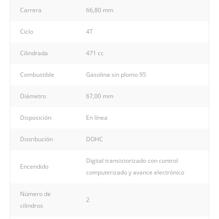
Carrera
66,80 mm
Ciclo
4T
Cilindrada
471 cc
Combustible
Gasolina sin plomo 95
Diámetro
67,00 mm
Disposición
En línea
Distribución
DOHC
Digital transistorizado con control
Encendido
computerizado y avance electrónico
Número de
2
cilindros