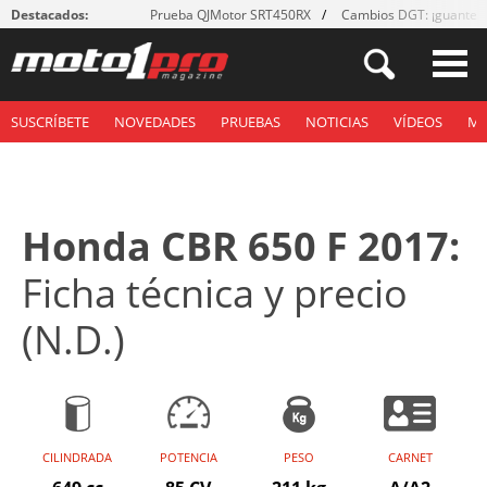
Destacados:
Prueba QJMotor SRT450RX
Cambios DGT: ¡guantes
SUSCRÍBETE
NOVEDADES
PRUEBAS
NOTICIAS
VÍDEOS
M
Honda CBR 650 F 2017:
Ficha técnica y precio
(N.D.)
CILINDRADA
POTENCIA
PESO
CARNET