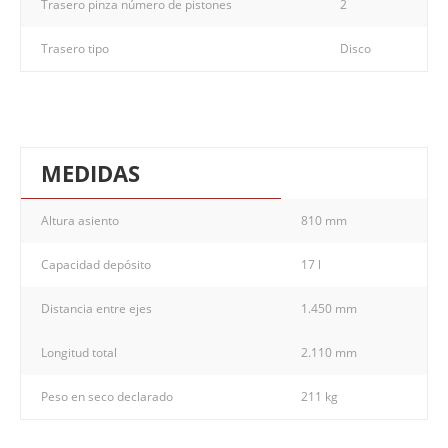
Trasero pinza número de pistones
2
Trasero tipo
Disco
MEDIDAS
Altura asiento
810 mm
Capacidad depósito
17 l
Distancia entre ejes
1.450 mm
Longitud total
2.110 mm
Peso en seco declarado
211 kg