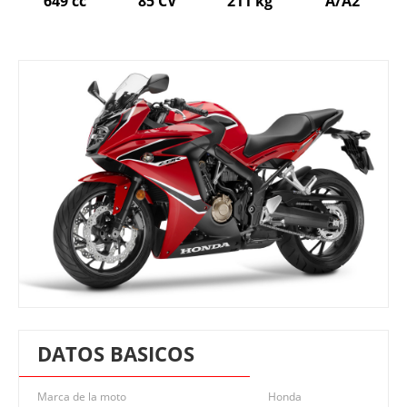
649 cc
85 CV
211 kg
A/A2
DATOS BASICOS
Marca de la moto
Honda