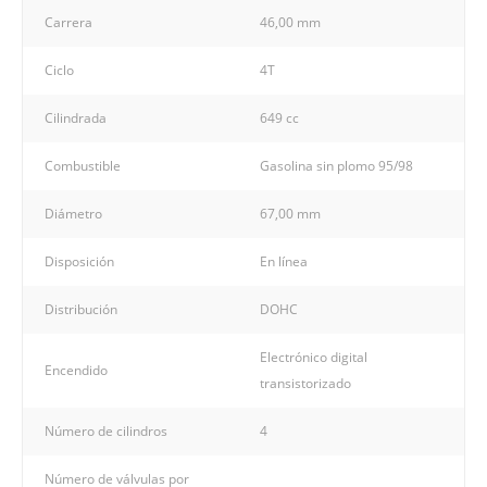
Carrera
46,00 mm
Ciclo
4T
Cilindrada
649 cc
Combustible
Gasolina sin plomo 95/98
Diámetro
67,00 mm
Disposición
En línea
Distribución
DOHC
Electrónico digital
Encendido
transistorizado
Número de cilindros
4
Número de válvulas por