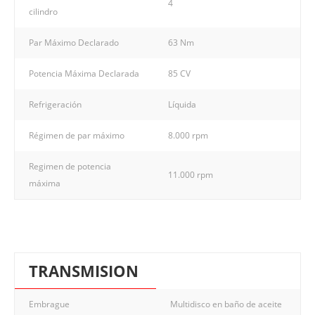
4
cilindro
Par Máximo Declarado
63 Nm
Potencia Máxima Declarada
85 CV
Refrigeración
Líquida
Régimen de par máximo
8.000 rpm
Regimen de potencia
11.000 rpm
máxima
TRANSMISION
Embrague
Multidisco en baño de aceite