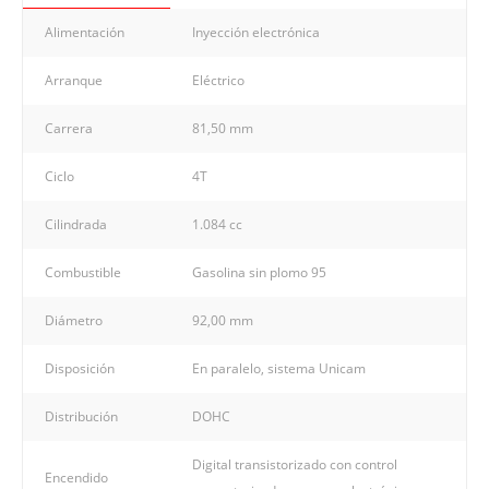
Alimentación
Inyección electrónica
Arranque
Eléctrico
Carrera
81,50 mm
Ciclo
4T
Cilindrada
1.084 cc
Combustible
Gasolina sin plomo 95
Diámetro
92,00 mm
Disposición
En paralelo, sistema Unicam
Distribución
DOHC
Digital transistorizado con control
Encendido