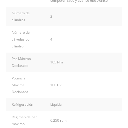
computerizado y avance electrónico
Número de
2
cilindros
Número de
válvulas por
4
cilindro
Par Máximo
105 Nm
Declarado
Potencia
Máxima
100 CV
Declarada
Refrigeración
Líquida
Régimen de par
6.250 rpm
máximo