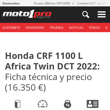
Destacados:
Prueba QJMotor SRT450RX
Cambios DGT: ¡guantes
SUSCRÍBETE
NOVEDADES
PRUEBAS
NOTICIAS
VÍDEOS
M
Honda CRF 1100 L
Africa Twin DCT 2022:
Ficha técnica y precio
(16.350 €)