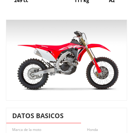
249 cc
111 kg
A2
DATOS BASICOS
Marca de la moto
Honda