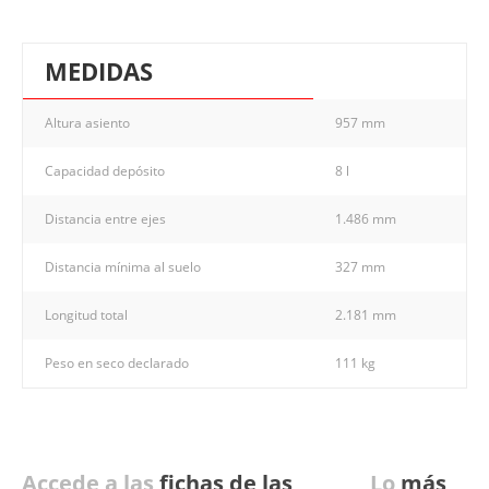
MEDIDAS
Altura asiento
957 mm
Capacidad depósito
8 l
Distancia entre ejes
1.486 mm
Distancia mínima al suelo
327 mm
Longitud total
2.181 mm
Peso en seco declarado
111 kg
Accede a las
fichas de las
Lo
más