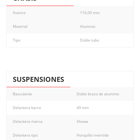
Avance
116,00 mm
Material
Aluminio
Tipo
Doble tubo
SUSPENSIONES
Basculante
Doble brazo de aluminio
Delantera barra
49 mm
Delantera marca
Showa
Delantera tipo
Horquilla invertida