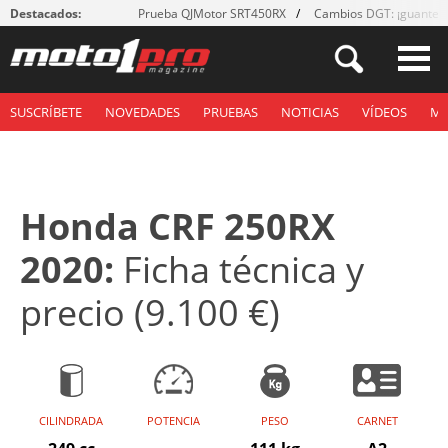
Destacados:
Prueba QJMotor SRT450RX
Cambios DGT: ¡guantes
SUSCRÍBETE
NOVEDADES
PRUEBAS
NOTICIAS
VÍDEOS
M
Honda CRF 250RX
2020:
Ficha técnica y
precio (9.100 €)
CILINDRADA
POTENCIA
PESO
CARNET