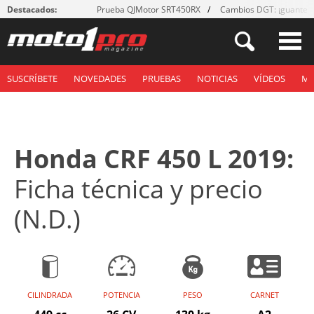
Destacados:
Prueba QJMotor SRT450RX
Cambios DGT: ¡guantes
SUSCRÍBETE
NOVEDADES
PRUEBAS
NOTICIAS
VÍDEOS
M
Honda CRF 450 L 2019:
Ficha técnica y precio
(N.D.)
CILINDRADA
POTENCIA
PESO
CARNET