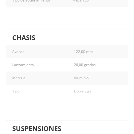
Tipo de accionamiento
Mecánico
CHASIS
Avance
122,00 mm
Lanzamiento
28,00 grados
Material
Aluminio
Tipo
Doble viga
SUSPENSIONES