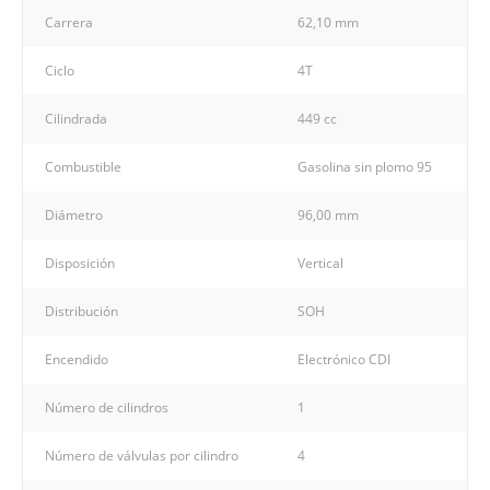
Carrera
62,10 mm
Ciclo
4T
Cilindrada
449 cc
Combustible
Gasolina sin plomo 95
Diámetro
96,00 mm
Disposición
Vertical
Distribución
SOH
Encendido
Electrónico CDI
Número de cilindros
1
Número de válvulas por cilindro
4