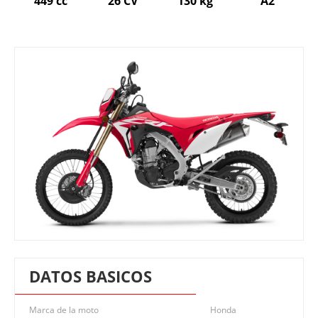
449 cc
26 CV
130 kg
A2
DATOS BASICOS
Marca de la moto
Honda