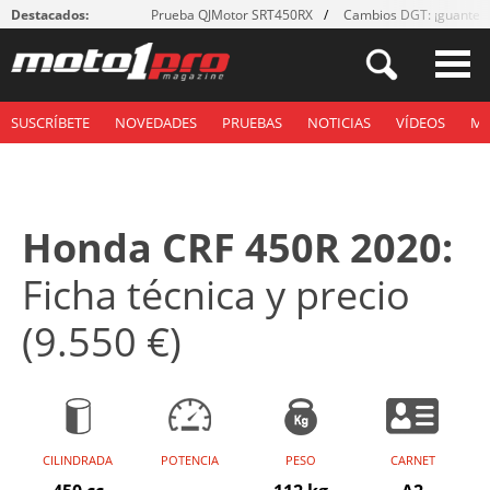
Destacados:
Prueba QJMotor SRT450RX
Cambios DGT: ¡guantes
SUSCRÍBETE
NOVEDADES
PRUEBAS
NOTICIAS
VÍDEOS
M
Honda CRF 450R 2020:
Ficha técnica y precio
(9.550 €)
CILINDRADA
POTENCIA
PESO
CARNET