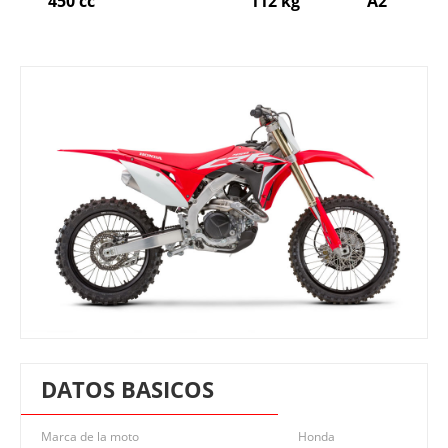
450 cc
112 kg
A2
DATOS BASICOS
Marca de la moto
Honda