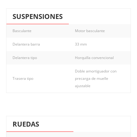
SUSPENSIONES
Basculante
Motor basculante
Delantera barra
33 mm
Delantera tipo
Horquilla convencional
Doble amortiguador con
Trasera tipo
precarga de muelle
ajustable
RUEDAS