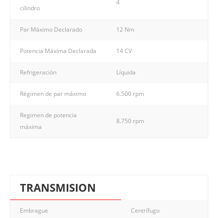
4
cilindro
Par Máximo Declarado
12 Nm
Potencia Máxima Declarada
14 CV
Refrigeración
Líquida
Régimen de par máximo
6.500 rpm
Regimen de potencia
8.750 rpm
máxima
TRANSMISION
Embrague
Centrífugo