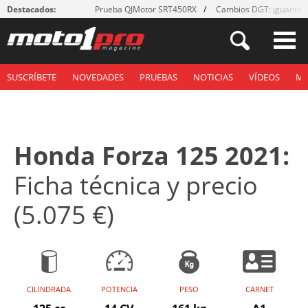
Destacados:
Prueba QJMotor SRT450RX
Cambios DGT: ¡guantes
SUSCRÍBETE
NOVEDADES
PRUEBAS
NOTICIAS
VÍDEOS
M
Honda Forza 125 2021:
Ficha técnica y precio
(5.075 €)
CILINDRADA
POTENCIA
PESO
CARNET