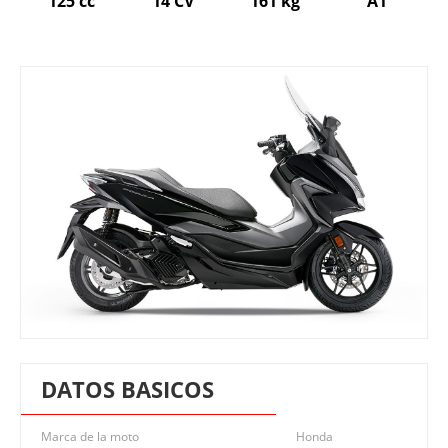
125 cc
14 CV
161 kg
A1
DATOS BASICOS
Marca de la moto
Honda