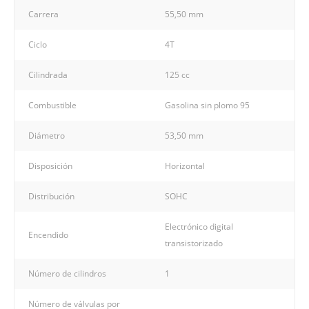
Carrera
55,50 mm
Ciclo
4T
Cilindrada
125 cc
Combustible
Gasolina sin plomo 95
Diámetro
53,50 mm
Disposición
Horizontal
Distribución
SOHC
Electrónico digital
Encendido
transistorizado
Número de cilindros
1
Número de válvulas por