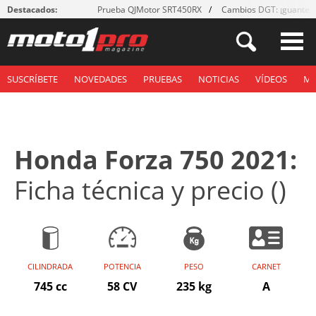
Destacados:
Prueba QJMotor SRT450RX
Cambios DGT: ¡guantes
SUSCRÍBETE
NOVEDADES
PRUEBAS
NOTICIAS
VÍDEOS
M
Honda Forza 750 2021:
Ficha técnica y precio ()
CILINDRADA
POTENCIA
PESO
CARNET
745 cc
58 CV
235 kg
A