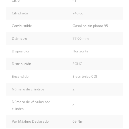
Ciclo
4T
Cilindrada
745 cc
Combustible
Gasolina sin plomo 95
Diámetro
77,00 mm
Disposición
Horizontal
Distribución
SOHC
Encendido
Electrónico CDI
Número de cilindros
2
Número de válvulas por
4
cilindro
Par Máximo Declarado
69 Nm