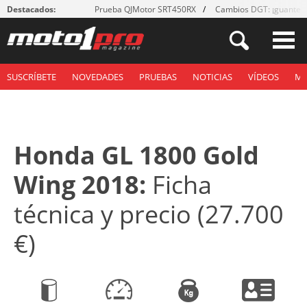
Destacados:
Prueba QJMotor SRT450RX
Cambios DGT: ¡guantes
SUSCRÍBETE
NOVEDADES
PRUEBAS
NOTICIAS
VÍDEOS
M
Honda GL 1800 Gold
Wing 2018:
Ficha
técnica y precio (27.700
€)