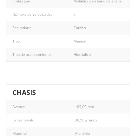
Embrague
Multidisco en baño de aceite
Número de velocidades
6
Secundaria
Cardán
Tipo
Manual
Tipo de accionamiento
Hidráulico
CHASIS
Avance
109,00 mm
Lanzamiento
30,50 grados
Material
Aluminio