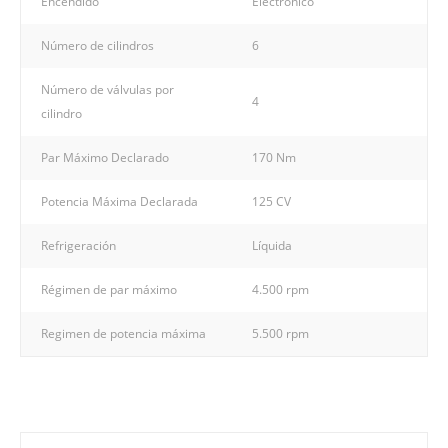
Encendido
Electrónico
Número de cilindros
6
Número de válvulas por
4
cilindro
Par Máximo Declarado
170 Nm
Potencia Máxima Declarada
125 CV
Refrigeración
Líquida
Régimen de par máximo
4.500 rpm
Regimen de potencia máxima
5.500 rpm