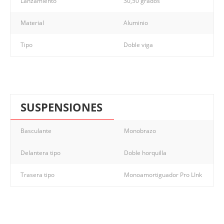
Lanzamiento
30,50 grados
Material
Aluminio
Tipo
Doble viga
SUSPENSIONES
Basculante
Monobrazo
Delantera tipo
Doble horquilla
Trasera tipo
Monoamortiguador Pro LInk