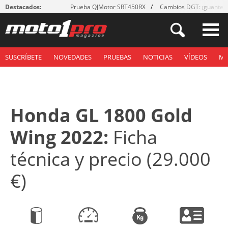
Destacados:
Prueba QJMotor SRT450RX
Cambios DGT: ¡guantes
SUSCRÍBETE
NOVEDADES
PRUEBAS
NOTICIAS
VÍDEOS
M
Honda GL 1800 Gold
Wing 2022:
Ficha
técnica y precio (29.000
€)