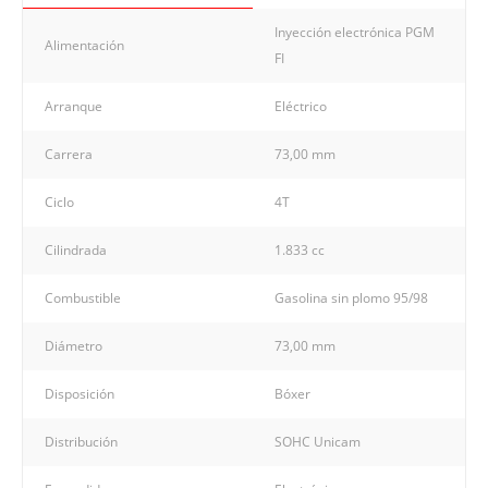
Inyección electrónica PGM
Alimentación
FI
Arranque
Eléctrico
Carrera
73,00 mm
Ciclo
4T
Cilindrada
1.833 cc
Combustible
Gasolina sin plomo 95/98
Diámetro
73,00 mm
Disposición
Bóxer
Distribución
SOHC Unicam