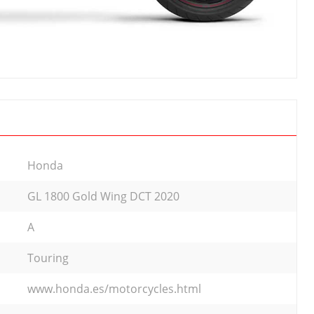
Honda
GL 1800 Gold Wing DCT 2020
A
Touring
www.honda.es/motorcycles.html