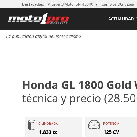
Destacados:
Prueba QJMotor SRT450RX
Cambios DGT: ¡guant
ACTUALIDAD
La publicación digital del motociclismo
Honda GL 1800 Gold 
técnica y precio (28.50
CILINDRADA
POTENCIA
1.833 cc
125 CV