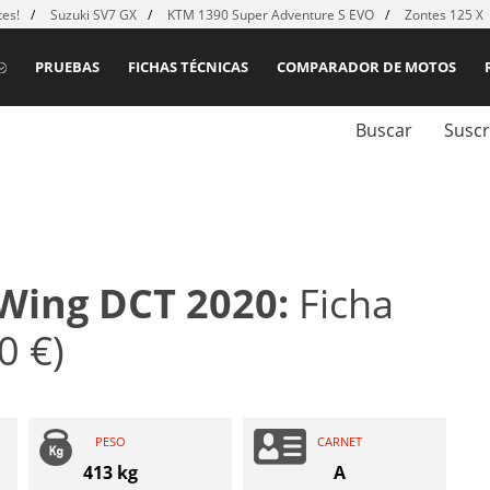
es!
Suzuki SV7 GX
KTM 1390 Super Adventure S EVO
Zontes 125 X
PRUEBAS
FICHAS TÉCNICAS
COMPARADOR DE MOTOS
Buscar
Suscr
Wing DCT 2020:
Ficha
0 €)
PESO
CARNET
413 kg
A