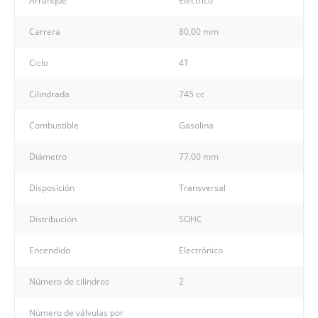
Arranque
Eléctrico
Carrera
80,00 mm
Ciclo
4T
Cilindrada
745 cc
Combustible
Gasolina
Diámetro
77,00 mm
Disposición
Transversal
Distribución
SOHC
Encendido
Electrónico
Número de cilindros
2
Número de válvulas por