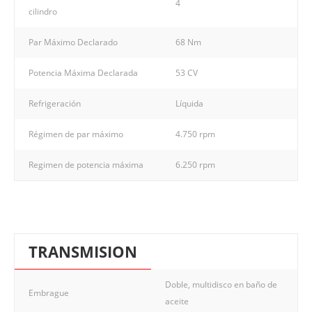
4
cilindro
Par Máximo Declarado
68 Nm
Potencia Máxima Declarada
53 CV
Refrigeración
Líquida
Régimen de par máximo
4.750 rpm
Regimen de potencia máxima
6.250 rpm
TRANSMISION
Doble, multidisco en baño de
Embrague
aceite