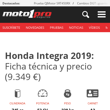
Destacados:
Prueba QJMotor SRT450RX
Cambios DGT: ¡guantes
SUSCRÍBETE
NOVEDADES
PRUEBAS
NOTICIAS
VÍDEOS
M
Honda Integra 2019:
Ficha técnica y precio
(9.349 €)
CILINDRADA
POTENCIA
PESO
CARNET