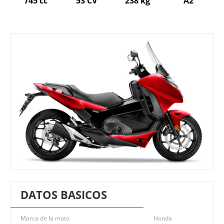
745 cc
53 CV
238 kg
A2
DATOS BASICOS
Marca de la moto
Honda