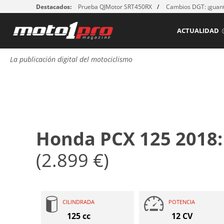
Destacados:
Prueba QJMotor SRT450RX
Cambios DGT: ¡guant
ACTUALIDAD
La publicación digital del motociclismo
Honda PCX 125 2018
(2.899 €)
CILINDRADA
POTENCIA
125 cc
12 CV