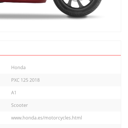
Honda
PXC 125 2018
A1
Scooter
www.honda.es/motorcycles.html