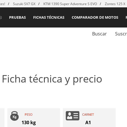
es!
Suzuki SV7 GX
KTM 1390 Super Adventure S EVO
Zontes 125 X
PRUEBAS
FICHAS TÉCNICAS
COMPARADOR DE MOTOS
Buscar
Suscr
:
Ficha técnica y precio
PESO
CARNET
130 kg
A1